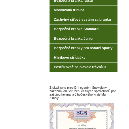
Bezpečná branka futsal
Montovaná tribuna
Záchytný síťový systém za branku
Bezpečná branka Standard
Bezpečná branka Junior
Bezpečné branky pro ostatní sporty
Hliníkové střídačky
Postřikovač na plevele trávníku
Získali jsme prestižní ocenění Spokojený
zákazník od Sdružení českých spotřebitelů pod
záštitou hejtmana Jihočeského kraje Mgr.
Zimoly.