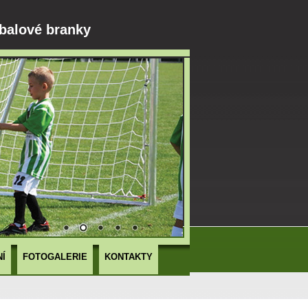
balové branky
NÍ
FOTOGALERIE
KONTAKTY