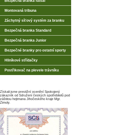
Bezpečná branka futsal
Montovaná tribuna
Záchytný síťový systém za branku
Bezpečná branka Standard
Bezpečná branka Junior
Bezpečné branky pro ostatní sporty
Hliníkové střídačky
Postřikovač na plevele trávníku
Získali jsme prestižní ocenění Spokojený
zákazník od Sdružení českých spotřebitelů pod
záštitou hejtmana Jihočeského kraje Mgr.
Zimoly.