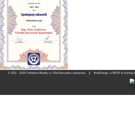
© 2011 - 2026 Fotbalove-Branky.cz Všechna práva vyhrazena ||
WebDesign, e-SHOP & hosting b